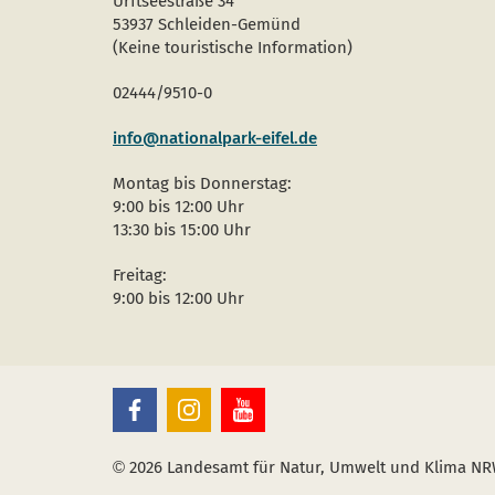
Urftseestraße 34
53937 Schleiden-Gemünd
(Keine touristische Information)
02444/9510-0
info@nationalpark-eifel.de
Montag bis Donnerstag:
9:00 bis 12:00 Uhr
13:30 bis 15:00 Uhr
Freitag:
9:00 bis 12:00 Uhr
Le
Le
Le
Parc
Parc
Parc
National
National
National
de
de
de
l’Eifel
l’Eifel
l’Eifel
©
2026 Landesamt für Natur, Umwelt und Klima N
sur
sur
sur
Facebook
Instagram
Youtube