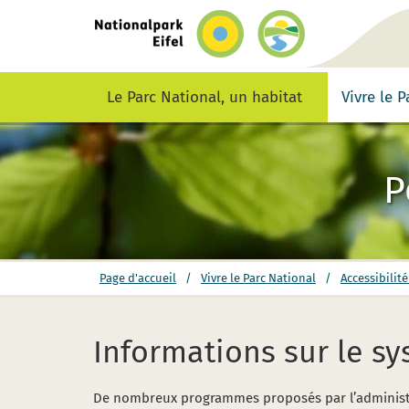
retour
vers
la
page
d’accueil
Le Parc National, un habitat
Vivre le 
P
vous
Page d'accueil
/
Vivre le Parc National
/
Accessibilité
êtes
ici:
Informations sur le sy
De nombreux programmes proposés par l’administrat