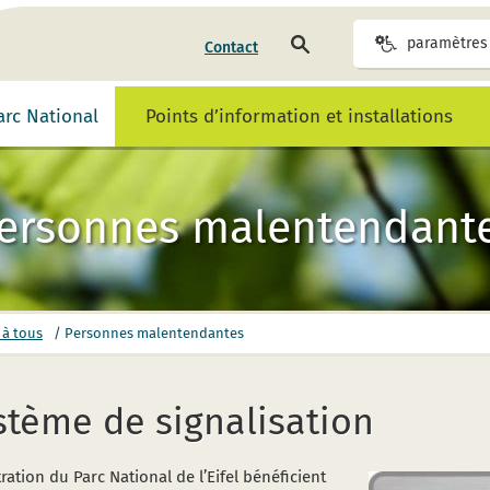
rechercher
paramètres 
Contact
sur
la
page
Parc National
Points d’information et installations
ersonnes malentendant
 à tous
/
Personnes malentendantes
stème de signalisation
ion du Parc National de l’Eifel bénéficient