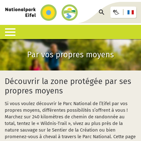
retour
vers
rechercher
la
sur
page
la
d’accueil
page
Le Parc National, un habitat
Vivre le Parc National
Points d’information et installations
Accès et hérbergement
Infothèque
Par vos propres moyens
Qu'est-ce qu'un parc national?
Randonnées guidées
Le centre du Parc National de l’Eifel
En bus, en train ou en voiture
Carte interactive
Liste des espèces
Par vos propres moyens
Les portes du Parc National
GästeCard
Downloads
Découvrir la zone protégée par ses
propres moyens
Les habitats
Enfants, adolescents et familles
Les points d’information du Parc National
Les hébergements au Parc National
Foire aux questions (FAQ)
Si vous voulez découvrir le Parc National de l’Eifel par vos
Géologie, sols et climat
Calendrier des événements (allemand)
Organisation et forfaits
Les accidents avec des animaux sauvages
propres moyens, différentes possibilités s’offrent à vous !
Marchez sur 240 kilomètres de chemin de randonnée au
La recherche au sein du Parc National
Le « Wildnis-Trail »
Peste porcine africaine – PPA
total, tentez le « Wildnis-Trail », vivez au plus près de la
nature sauvage sur le Sentier de la Création ou bien
Le développement de la nature
Accessibilité à tous
promenez-vous à cheval à travers le Parc National. Cette page