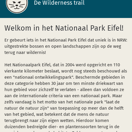
De Wilderness trail
Sterrenpark
Bezienswaardigheden
en nieuw venster)
nt in een nieuw venster)
 (opent in een nieuw venster)
Startpagina
Welkom in het Nationaal Park Eifel!
Start- en ontmoetingspunten
Er gebeurt iets in het Nationaal Park Eifel dat uniek is in NRW:
uitgestrekte bossen en open landschappen zijn op de weg
terug naar wildernis!
Het Nationaalpark Eifel, dat in 2004 werd opgericht en 110
vierkante kilometer beslaat, wordt nog steeds beschouwd als
een "nationaal ontwikkelingspark". Beschermde gebieden in
deze categorie hebben 30 jaar om ten minste driekwart van
hun gebied voor zichzelf te verlaten - alleen dan voldoen ze
aan de internationale criteria van een nationaal park. Maar
zelfs vandaag is het motto van het nationale park "laat de
natuur de natuur zijn" van toepassing op meer dan de helft
van het gebied, wat betekent dat de mens de natuur
terugbrengt naar zijn eigen wetten. Hierdoor komen
duizenden bedreigde dier- en plantensoorten terug in de