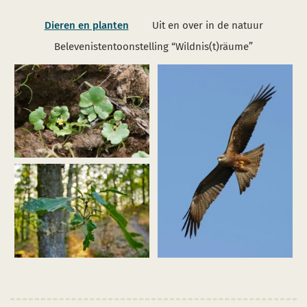
Dieren en planten
Uit en over in de natuur
Belevenistentoonstelling “Wildnis(t)räume”
Afbeelding
vergroten
(efeublättr
hahnenfuß_ranunculus
hederaceus_funkenbachtal_dhf_170602_01_pardey.jpg)
Afbeelding
Afbeelding
vergroten
vergroten
(Schwarzmilan_M.
(Eichenwald2_Weisgerber_web.jpg)
Schäf.jpg)