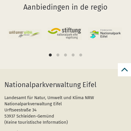
Aanbiedingen in de regio
teru
naar
Nationalparkverwaltung Eifel
begi
van
de
pagi
Landesamt für Natur, Umwelt und Klima NRW
Nationalparkverwaltung Eifel
Urftseestraße 34
53937 Schleiden-Gemünd
(Keine touristische Information)