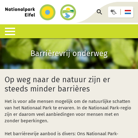
terug
naar
Op
de
pagina
startpagina
zoeken
Leefruimte nationaal park
Nationaal park beleven
Informatiecentra & faciliteiten
Aankomst en accommodatie
Infotheek
Barrièrevrij onderweg
Wat is een nationaal park?
Wandelingen met gids
Nationaal Park-Centrum Eifel
Bus, trein of auto
Interactieve kaart
Soortenlijst
Op eigen houtje
Nationaal Park-Poorten
Nationaalpark-Gastheren
Downloads
Op weg naar de natuur zijn er
steeds minder barrières
Leefruimtes
Kinderen, tieners en gezinnen
Nationaal Park-Infopunten
GästeCard (gastenkaart)
FAQ
Het is voor alle mensen mogelijk om de natuurlijke schatten
Geologie, bodem en klimaat
Evenementenkalender (Duits)
Arrangementen en forfaitaire aanbiedingen
Ongevallen met wilde dieren
van het Nationaal Park te ervaren. In de Nationaal Park-regio
zijn er daarom veel aanbiedingen voor mensen met en
Onderzoek in het nationaal park
Wildernis Trail
Afrikaanse varkenspest (AVP)
zonder beperkingen.
Natuurontwikkeling
Barrièrevrij onderweg
Het barrièrevrije aanbod is divers: Ons Nationaal Park-