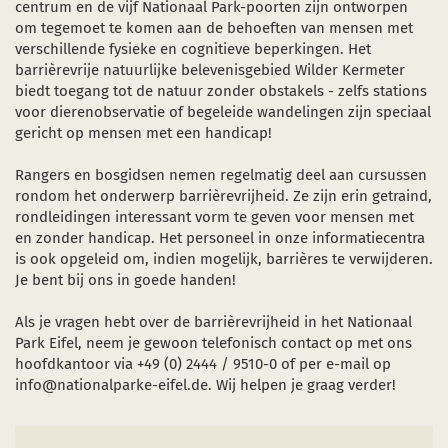
centrum en de vijf Nationaal Park-poorten zijn ontworpen
Sterrenpark
om tegemoet te komen aan de behoeften van mensen met
verschillende fysieke en cognitieve beperkingen. Het
Bezienswaardigheden
barrièrevrije natuurlijke belevenisgebied Wilder Kermeter
en nieuw venster)
nt in een nieuw venster)
 (opent in een nieuw venster)
biedt toegang tot de natuur zonder obstakels - zelfs stations
Start- en ontmoetingspunten
voor dierenobservatie of begeleide wandelingen zijn speciaal
gericht op mensen met een handicap!
Rangers en bosgidsen nemen regelmatig deel aan cursussen
rondom het onderwerp barrièrevrijheid. Ze zijn erin getraind,
rondleidingen interessant vorm te geven voor mensen met
en zonder handicap. Het personeel in onze informatiecentra
is ook opgeleid om, indien mogelijk, barrières te verwijderen.
Je bent bij ons in goede handen!
Als je vragen hebt over de barrièrevrijheid in het Nationaal
Park Eifel, neem je gewoon telefonisch contact op met ons
hoofdkantoor via +49 (0) 2444 / 9510-0 of per e-mail op
info@nationalparke-eifel.de. Wij helpen je graag verder!