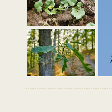
Bild
vergrößern
oder
verkleinern
(efeublättr
hahnenfuß_ranunculus
hederaceus_funkenbachtal_dhf_170602_01_pardey
Bild
Bild
vergrößern
vergröß
oder
oder
verkleinern
verklei
(Eichenwald2_Weisgerber_web.jpg)
(Schwar
Schäf.jp