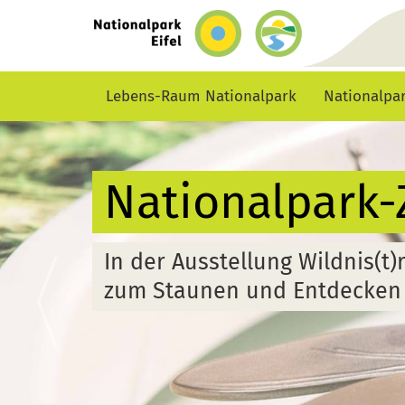
zurück
zur
Start-
Seite
Lebens-Raum Nationalpark
Nationalpa
Barri
In der Nat
für Mensc