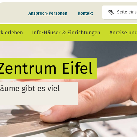
Seite eins
Ansprech-Personen
Kontakt
rk erleben
Info-Häuser & Einrichtungen
Anreise un
erefrei unterwegs
ionalpark-Region gibt es viele Angebot
hen mit und ohne Behinderung