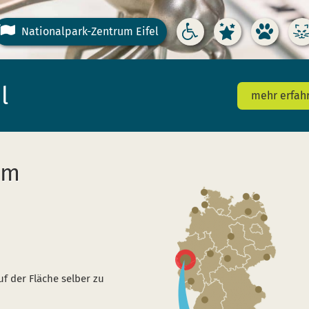
Der Nationalpark Eifel
Nationalpark-Zentrum Eifel
Barrierefreie Angebote
Sternenpark
Tierwelt
l
mehr erfah
im
uf der Fläche selber zu