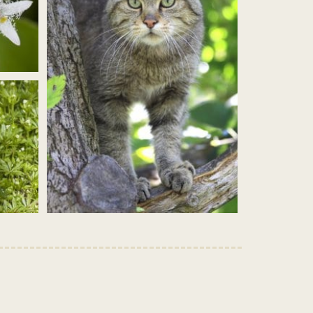
achtal_dreiborner
Bild
vergrößern
oder
verkleinern
jpg)
(Wildkatze
Herbert
Grabe.jpg)