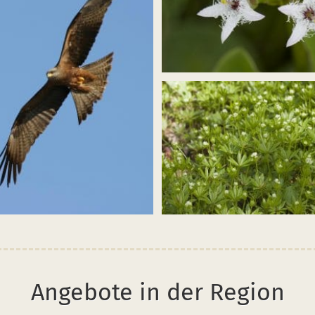
Bild
vergrößern
oder
verkleinern
(fieber-
klee_menyanthes
.jpg)
trifoliata_blütenstand_mühlenb
hochfläche_120612_02.jpg)
Bild
vergrößern
ern
oder
verkleinern
nern
(galiodor_kaiserstuhl_080429_2.
zmilan_M.
g)
Angebote in der Region