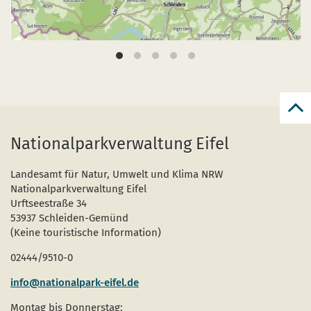
zur
zum
Nationalparkverwaltung Eifel
Anf
der
Seit
Landesamt für Natur, Umwelt und Klima NRW
Nationalparkverwaltung Eifel
Urftseestraße 34
53937 Schleiden-Gemünd
(Keine touristische Information)
02444/9510-0
info@nationalpark-eifel.de
Montag bis Donnerstag: