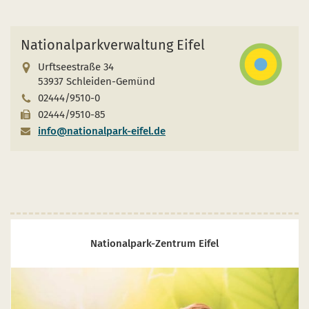
Start- und Treff-Punkte
Aktuelles
Nationalparkverwaltung Eifel
Veranstaltungen
Urftseestraße 34
53937 Schleiden-Gemünd
02444/9510-0
02444/9510-85
info@nationalpark-eifel.de
net sich im neuen Fenster
ink öffnet sich im neuen Fenster
er Link öffnet sich im neuen Fenster
Nationalpark-Zentrum Eifel