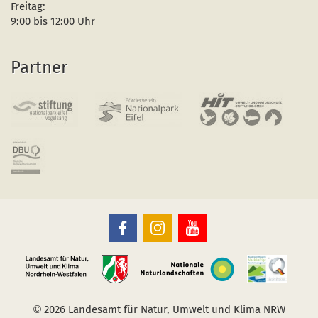
Freitag:
9:00 bis 12:00 Uhr
Partner
Nationalpark
Nationalpark
Nationalpark
Eifel
Eifel
Eifel
auf
auf
auf
Facebook
Instagram
Youtube
der
der
der
Link
Link
Link
öffnet
öffnet
öffnet
sich
sich
sich
im
im
im
©
2026 Landesamt für Natur, Umwelt und Klima NRW
neuen
neuen
neuen