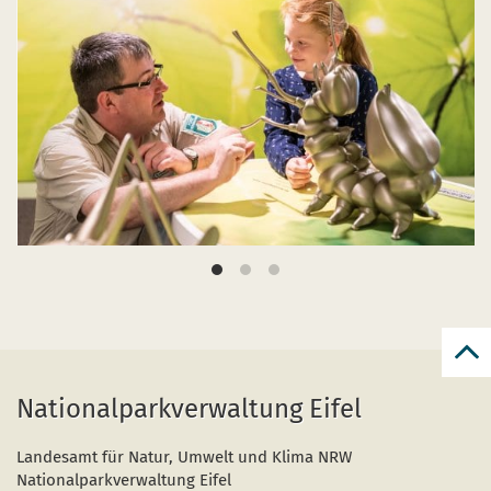
zur
zum
Nationalparkverwaltung Eifel
Anf
der
Seit
Landesamt für Natur, Umwelt und Klima NRW
Nationalparkverwaltung Eifel