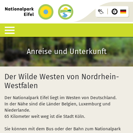
zurück
zur
Start-
Seite
Lebens-Raum Nationalpark
Nationalpark erleben
Info-Häuser & Einrichtungen
Anreise und Unterkunft
Mehr Infos
Ansprech-Personen
Anreise und Unterkunft
Was ist ein Nationalpark?
Wanderungen mit Führung
Nationalpark-Zentrum Eifel
Bus, Bahn oder Auto
Planer und Karte
Ansprechpartner und Ranger
Arten-Liste
Selber wandern
Nationalpark-Tore
Nationalpark-Gastgeber
Der Wilde Westen von Nordrhein-
Westfalen
Lebens-Räume
Barriere-frei
Nationalpark-Info-Punkte
GästeCard
Der Nationalpark Eifel liegt im Westen von Deutschland.
Die Kruste der Erde, Böden und Wetter
Kinder, Jugendliche und Familien
Absprachen und Kosten
In der Nähe sind die Länder Belgien, Luxemburg und
Niederlande.
Forschung im Nationalpark
Wildnis-Trail
65 Kilometer weit weg ist die Stadt Köln.
Natur-Entwicklung
Sternen-Park
Sie können mit dem Bus oder der Bahn zum Nationalpark