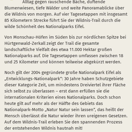
Alltag gegen rauschende Bäche, duftende
Naturentwicklung
Kinder, Jugendliche und Familien
Nationalpark-Kitas
Bücher und Karten
Blumenwiesen, tiefe Wälder und weite Panoramablicke über
die Wildnis von morgen. Auf vier Tagesetappen mit insgesamt
Absterbende Fichten machen Platz für heimische 
Schulen und Kitas
Kurzfilme
85 Kilometern Strecke führt Sie der Wildnis-Trail durch die
wilde Schönheit des Nationalparks Eifel.
Der Wolf kehrt zurück
Barrierefrei unterwegs
Afrikanische Schweinepest
Von Monschau-Höfen im Süden bis zur nördlichen Spitze bei
Sternenpark
FAQ
Hürtgenwald-Zerkall zeigt der Trail die gesamte
landschaftliche Vielfalt des etwa 11.000 Hektar großen
Erlebnisregion Nationalpark Eifel
Nationalparks auf. Die Tagesetappen umfassen zwischen 18
 in einem neuen Fenster)
et sich in einem neuen Fenster)
öffnet sich in einem neuen Fenster)
und 25 Kilometer und können teilweise abgekürzt werden.
Start- und Treffpunkte
Noch gilt der 2004 gegründete große Nationalpark Eifel als
„Entwicklungs-Nationalpark“: 30 Jahre haben Schutzgebiete
dieser Kategorie Zeit, um mindestens Dreiviertel ihrer Fläche
sich selbst zu überlassen – erst dann erfüllen sie die
internationalen Kriterien eines Nationalparks. Doch schon
heute gilt auf mehr als der Hälfte des Gebiets das
Nationalpark-Motto „Natur Natur sein lassen“, das heißt der
Mensch überlässt die Natur wieder ihren ureigenen Gesetzen.
Auf dem Wildnis-Trail erleben Sie den spannenden Prozess
der entstehenden Wildnis hautnah mit!