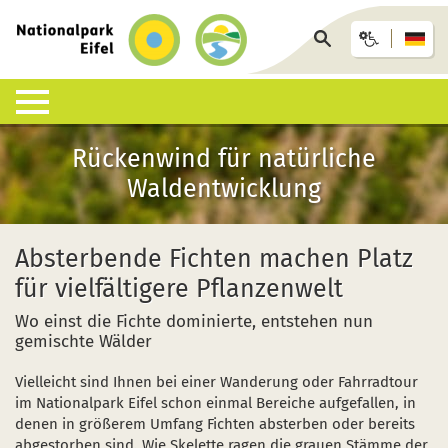
zurück
zur
Seite
Startseite
durchsuchen
Lebensraum Nationalpark
Nationalpark erleben
Infohäuser & Einrichtungen
Anreise & Unterkunft
Infothek
Rückenwind für natürliche
Waldentwicklung
Was ist ein Nationalpark?
Veranstaltungen
Nationalpark-Zentrum Eifel
Anreise
Pressemitteilungen
Besondere Tiere und Pflanzen
Aktuelles
Nationalpark-Tore
Nationalpark-Gastgeber
Sozioökonomisches Monitoring
Absterbende Fichten machen Platz
für vielfältigere Pflanzenwelt
Artenliste
Geführte Wanderungen
Nationalpark-Infopunkte
Arrangements & Pauschalen
Downloads
Wo einst die Fichte dominierte, entstehen nun
Lebensräume
Auf eigene Faust
Wildniswerkstatt Düttling
GästeCard
Motorradfahrende
gemischte Wälder
Geologie, Böden und Klima
Wandervorschläge
Natur-Erlebnis-Treff (NEsT) Jugendwaldheim
Fahrtziel Natur
Einsatz von Drohnen
Vielleicht sind Ihnen bei einer Wanderung oder Fahrradtour
im Nationalpark Eifel schon einmal Bereiche aufgefallen, in
Forschung im Nationalpark
Wildnis-Trail
Nationalpark-Schulen
Fan-Artikel zum Nationalpark
denen in größerem Umfang Fichten absterben oder bereits
abgestorben sind. Wie Skelette ragen die grauen Stämme der