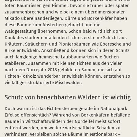
Naturentwicklung
Kinder, Jugendliche und Familien
Nationalpark-Kitas
Bücher und Karten
toten Baumriesen gen Himmel, bevor sie früher oder später
zusammenbrechen und wie bei einem überdimensionalen
Absterbende Fichten machen Platz für heimische 
Schulen und Kitas
Kurzfilme
Mikado übereinanderliegen. Dürre und Borkenkäfer haben
diese Bäume zum Absterben gebracht und die
Der Wolf kehrt zurück
Barrierefrei unterwegs
Afrikanische Schweinepest
Waldgestaltung übernommen. Schon bald wird sich dort
Dank des stärker einfallenden Lichtes erst eine Schicht aus
Sternenpark
FAQ
Kräutern, Sträuchern und Pionierbäumen wie Eberesche und
Birke entwickeln. Anschließend können sich in deren Schutz
Erlebnisregion Nationalpark Eifel
auch langlebige heimische Laubbaumarten wie Buchen
 in einem neuen Fenster)
et sich in einem neuen Fenster)
öffnet sich in einem neuen Fenster)
etablieren. Zusammen mit kleinen Fichten aus den vielen
Start- und Treffpunkte
nach dem Dürrejahr 2018 gebildeten Samen, die sich auf
Fichten-Totholz wunderbar entwickeln können, entstehen so
vielfältiger strukturierte Mischwälder.
Schutz von benachbarten Wäldern ist wichtig
Doch warum ist das Fichtensterben gerade im Nationalpark
Eifel so offensichtlich? Während von Borkenkäfern befallene
Bäume in Wirtschaftswäldern der Nordeifel meist sofort
entfernt werden, um weitere wirtschaftliche Schäden zu
verhindern, verbleiben solche Bäume im Nationalpark –