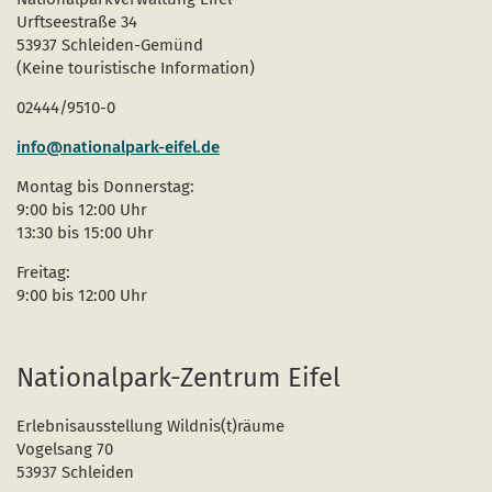
Boden.
gab
Urftseestraße 34
Das
dem
bietet
kleinen
53937 Schleiden-Gemünd
Licht
Käfer
(Keine touristische Information)
und
seinen
Raum
Namen.)
für
02444/9510-0
heimische
Baumarten.)
info@nationalpark-eifel.de
Montag bis Donnerstag:
9:00 bis 12:00 Uhr
13:30 bis 15:00 Uhr
Freitag:
9:00 bis 12:00 Uhr
Nationalpark-Zentrum Eifel
Erlebnisausstellung Wildnis(t)räume
Vogelsang 70
53937 Schleiden