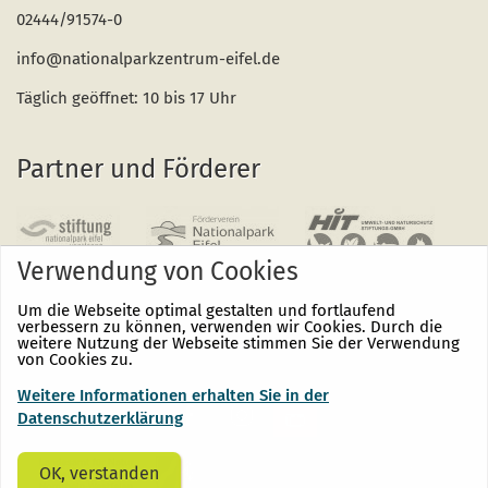
02444/91574-0
info@nationalparkzentrum-eifel.de
Täglich geöffnet: 10 bis 17 Uhr
Partner und Förderer
Verwendung von Cookies
Um die Webseite optimal gestalten und fortlaufend
verbessern zu können, verwenden wir Cookies. Durch die
weitere Nutzung der Webseite stimmen Sie der Verwendung
von Cookies zu.
Weitere Informationen erhalten Sie in der
Nationalpark
Nationalpark
Nationalpark
Eifel
Eifel
Eifel
Datenschutzerklärung
auf
auf
auf
Facebook
Instagram
Youtube
(öffnet
(öffnet
(öffnet
OK, verstanden
sich
sich
sich