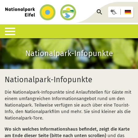
zurück
zur
Seite
Startseite
durchsuchen
Lebensraum Nationalpark
Nationalpark erleben
Infohäuser & Einrichtungen
Anreise & Unterkunft
Infothek
Nationalpark-Infopunkte
Was ist ein Nationalpark?
Veranstaltungen
Nationalpark-Zentrum Eifel
Anreise
Pressemitteilungen
Besondere Tiere und Pflanzen
Aktuelles
Nationalpark-Tore
Nationalpark-Gastgeber
Sozioökonomisches Monitoring
Nationalpark-Infopunkte
Artenliste
Geführte Wanderungen
Nationalpark-Infopunkte
Arrangements & Pauschalen
Downloads
Die Nationalpark-Infopunkte sind Anlaufstellen für Gäste mit
einem umfangreichen Informationsangebot rund um den
Lebensräume
Auf eigene Faust
Wildniswerkstatt Düttling
GästeCard
Motorradfahrende
Nationalpark. Teilweise verfügen sie auch über eine Tourist-
Info, den Nationalparkfilm und mehr. Sie sind kleiner als die
Geologie, Böden und Klima
Wandervorschläge
Natur-Erlebnis-Treff (NEsT) Jugendwaldheim
Fahrtziel Natur
Einsatz von Drohnen
Nationalpark-Tore.
Forschung im Nationalpark
Wildnis-Trail
Nationalpark-Schulen
Fan-Artikel zum Nationalpark
Wo sich welches Informationshaus befindet, zeigt die Karte
am Ende dieser Seite (bitte nach unten scrollen)
und das