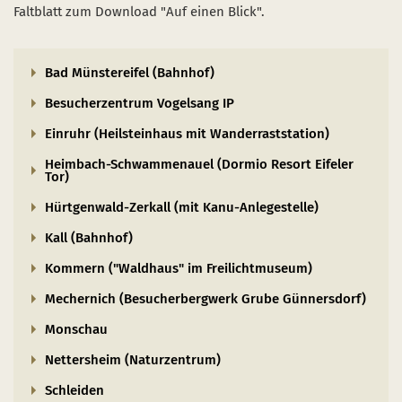
Naturentwicklung
Kinder, Jugendliche und Familien
Nationalpark-Kitas
Bücher und Karten
Faltblatt zum Download "Auf einen Blick".
Absterbende Fichten machen Platz für heimische 
Schulen und Kitas
Kurzfilme
Bad Münstereifel (Bahnhof)
Der Wolf kehrt zurück
Barrierefrei unterwegs
Afrikanische Schweinepest
Besucherzentrum Vogelsang IP
Sternenpark
FAQ
Einruhr (Heilsteinhaus mit Wanderraststation)
Erlebnisregion Nationalpark Eifel
Heimbach-Schwammenauel (Dormio Resort Eifeler
 in einem neuen Fenster)
et sich in einem neuen Fenster)
öffnet sich in einem neuen Fenster)
Tor)
Start- und Treffpunkte
Hürtgenwald-Zerkall (mit Kanu-Anlegestelle)
Kall (Bahnhof)
Kommern ("Waldhaus" im Freilichtmuseum)
Mechernich (Besucherbergwerk Grube Günnersdorf)
Monschau
Nettersheim (Naturzentrum)
Schleiden