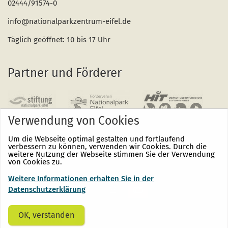
02444/91574-0
info@nationalparkzentrum-eifel.de
Täglich geöffnet: 10 bis 17 Uhr
Partner und Förderer
Verwendung von Cookies
Um die Webseite optimal gestalten und fortlaufend
verbessern zu können, verwenden wir Cookies. Durch die
weitere Nutzung der Webseite stimmen Sie der Verwendung
von Cookies zu.
Weitere Informationen erhalten Sie in der
Nationalpark
Nationalpark
Nationalpark
Eifel
Eifel
Eifel
Datenschutzerklärung
auf
auf
auf
Facebook
Instagram
Youtube
(öffnet
(öffnet
(öffnet
OK, verstanden
sich
sich
sich
in
in
in