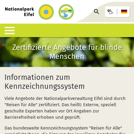
zurück
zur
Seite
Startseite
durchsuchen
Zertifizierte Angebote für blinde
Lebensraum Nationalpark
Nationalpark erleben
Infohäuser & Einrichtungen
Anreise & Unterkunft
Infothek
Menschen
Was ist ein Nationalpark?
Veranstaltungen
Nationalpark-Zentrum Eifel
Anreise
Pressemitteilungen
Besondere Tiere und Pflanzen
Aktuelles
Nationalpark-Tore
Nationalpark-Gastgeber
Sozioökonomisches Monitoring
Informationen zum
Kennzeichnungssystem
Artenliste
Geführte Wanderungen
Nationalpark-Infopunkte
Arrangements & Pauschalen
Downloads
Viele Angebote der Nationalparkverwaltung Eifel sind durch
Lebensräume
Auf eigene Faust
Wildniswerkstatt Düttling
GästeCard
Motorradfahrende
"Reisen für Alle" zertifiziert. Das heißt: Externe, speziell
geschulte Experten haben vor Ort Angaben zur
Geologie, Böden und Klima
Wandervorschläge
Natur-Erlebnis-Treff (NEsT) Jugendwaldheim
Fahrtziel Natur
Einsatz von Drohnen
Barrierefreiheit erhoben und geprüft.
Forschung im Nationalpark
Wildnis-Trail
Nationalpark-Schulen
Fan-Artikel zum Nationalpark
Das bundesweite Kennzeichnungssystem "Reisen für Alle"