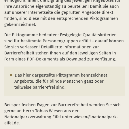
ermöglicht Ihnen, die Eignung des jeweiligen Angebotes für
Naturentwicklung
Kinder, Jugendliche und Familien
Nationalpark-Kitas
Bücher und Karten
Ihre Ansprüche eigenständig zu beurteilen! Damit Sie auch
auf unserer Internetseite die geprüften Angebote direkt
Absterbende Fichten machen Platz für heimische 
Schulen und Kitas
Kurzfilme
finden, sind diese mit den entsprechenden Piktogrammen
gekennzeichnet.
Der Wolf kehrt zurück
Barrierefrei unterwegs
Afrikanische Schweinepest
Die Piktogramme bedeuten: Festgelegte Qualitätskriterien
Sternenpark
FAQ
sind für bestimmte Personengruppen erfüllt - darauf können
Sie sich verlassen! Detaillierte Informationen zur
Erlebnisregion Nationalpark Eifel
Barrierefreiheit stehen Ihnen auf den jeweiligen Seiten in
 in einem neuen Fenster)
et sich in einem neuen Fenster)
öffnet sich in einem neuen Fenster)
Form eines PDF-Dokuments als Download zur Verfügung.
Start- und Treffpunkte
Das hier dargestellte Piktogramm kennzeichnet
Angebote, die für blinde Menschen ganz oder
teilweise barrierefrei sind.
Bei spezifischen Fragen zur Barrierefreiheit wenden Sie sich
gerne an Herrn Tobias Wiesen aus der
Nationalparkverwaltung Eifel unter wiesen@nationalpark-
eifel.de.