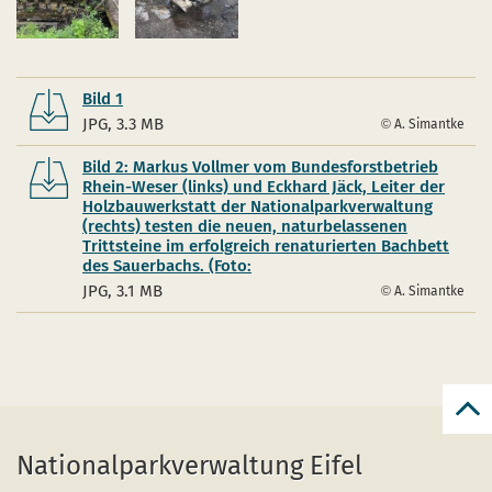
Bild 1
JPG, 3.3 MB
A. Simantke
Bild 2: Markus Vollmer vom Bundesforstbetrieb
Rhein-Weser (links) und Eckhard Jäck, Leiter der
Holzbauwerkstatt der Nationalparkverwaltung
(rechts) testen die neuen, naturbelassenen
Trittsteine im erfolgreich renaturierten Bachbett
des Sauerbachs. (Foto:
JPG, 3.1 MB
A. Simantke
zur
zum
Nationalparkverwaltung Eifel
Seit