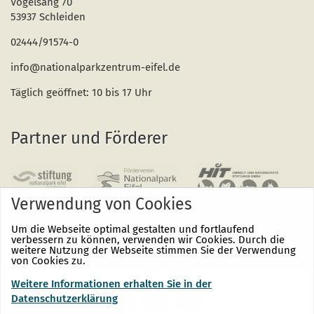
Vogelsang 70
53937 Schleiden
02444/91574-0
info@nationalparkzentrum-eifel.de
Täglich geöffnet: 10 bis 17 Uhr
Partner und Förderer
Verwendung von Cookies
Um die Webseite optimal gestalten und fortlaufend
verbessern zu können, verwenden wir Cookies. Durch die
weitere Nutzung der Webseite stimmen Sie der Verwendung
von Cookies zu.
Weitere Informationen erhalten Sie in der
Nationalpark
Nationalpark
Nationalpark
Eifel
Eifel
Eifel
Datenschutzerklärung
auf
auf
auf