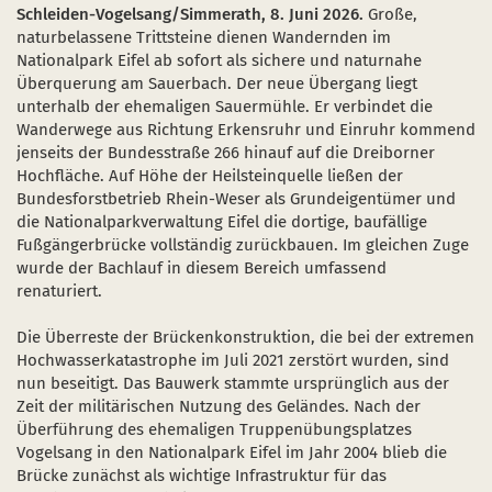
Schulen und Kitas
Projekt "Nationalpark-Kita"
Schleiden-Vogelsang/Simmerath, 8. Juni 2026.
Große,
naturbelassene Trittsteine dienen Wandernden im
Nationalpark Eifel ab sofort als sichere und naturnahe
Überquerung am Sauerbach. Der neue Übergang liegt
unterhalb der ehemaligen Sauermühle. Er verbindet die
Wanderwege aus Richtung Erkensruhr und Einruhr kommend
 einem neuen Fenster)
sich in einem neuen Fenster)
fnet sich in einem neuen Fenster)
jenseits der Bundesstraße 266 hinauf auf die Dreiborner
Hochfläche. Auf Höhe der Heilsteinquelle ließen der
Bundesforstbetrieb Rhein-Weser als Grundeigentümer und
die Nationalparkverwaltung Eifel die dortige, baufällige
Fußgängerbrücke vollständig zurückbauen. Im gleichen Zuge
wurde der Bachlauf in diesem Bereich umfassend
renaturiert.
Die Überreste der Brückenkonstruktion, die bei der extremen
Hochwasserkatastrophe im Juli 2021 zerstört wurden, sind
nun beseitigt. Das Bauwerk stammte ursprünglich aus der
Zeit der militärischen Nutzung des Geländes. Nach der
Überführung des ehemaligen Truppenübungsplatzes
Vogelsang in den Nationalpark Eifel im Jahr 2004 blieb die
Brücke zunächst als wichtige Infrastruktur für das