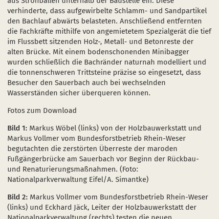
aus Strohballen unterhalb der Baustelle ein. Diese
verhinderte, dass aufgewirbelte Schlamm- und Sandpartikel
den Bachlauf abwärts belasteten. Anschließend entfernten
die Fachkräfte mithilfe von angemietetem Spezialgerät die tief
im Flussbett sitzenden Holz-, Metall- und Betonreste der
alten Brücke. Mit einem bodenschonenden Minibagger
wurden schließlich die Bachränder naturnah modelliert und
die tonnenschweren Trittsteine präzise so eingesetzt, dass
Besucher den Sauerbach auch bei wechselnden
Wasserständen sicher überqueren können.
Fotos zum Download
Bild 1:
Markus Wöbel (links) von der Holzbauwerkstatt und
Markus Vollmer vom Bundesforstbetrieb Rhein-Weser
begutachten die zerstörten Überreste der maroden
Fußgängerbrücke am Sauerbach vor Beginn der Rückbau-
und Renaturierungsmaßnahmen. (Foto:
Nationalparkverwaltung Eifel/A. Simantke)
Bild 2:
Markus Vollmer vom Bundesforstbetrieb Rhein-Weser
(links) und Eckhard Jäck, Leiter der Holzbauwerkstatt der
Nationalparkverwaltung (rechts) testen die neuen,