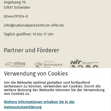
Vogelsang 70
53937 Schleiden
02444/91574-0
info@nationalparkzentrum-eifel.de
Täglich geöffnet: 10 bis 17 Uhr
Partner und Förderer
Verwendung von Cookies
Um die Webseite optimal gestalten und fortlaufend
verbessern zu können, verwenden wir Cookies. Durch die
weitere Nutzung der Webseite stimmen Sie der Verwendung
von Cookies zu.
Weitere Informationen erhalten Sie in der
Nationalpark
Nationalpark
Nationalpark
Eifel
Eifel
Eifel
Datenschutzerklärung
auf
auf
auf