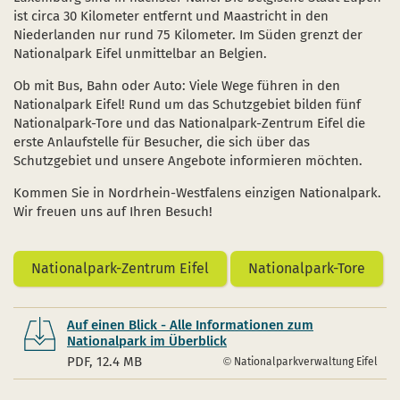
Schulen und Kitas
Projekt "Nationalpark-Kita"
ist circa 30 Kilometer entfernt und Maastricht in den
Niederlanden nur rund 75 Kilometer. Im Süden grenzt der
Nationalpark Eifel unmittelbar an Belgien.
Ob mit Bus, Bahn oder Auto: Viele Wege führen in den
Nationalpark Eifel! Rund um das Schutzgebiet bilden fünf
Nationalpark-Tore und das Nationalpark-Zentrum Eifel die
 einem neuen Fenster)
sich in einem neuen Fenster)
fnet sich in einem neuen Fenster)
erste Anlaufstelle für Besucher, die sich über das
Schutzgebiet und unsere Angebote informieren möchten.
Kommen Sie in Nordrhein-Westfalens einzigen Nationalpark.
Wir freuen uns auf Ihren Besuch!
Nationalpark-Zentrum Eifel
Nationalpark-Tore
Auf einen Blick - Alle Informationen zum
Nationalpark im Überblick
PDF, 12.4 MB
Nationalparkverwaltung Eifel