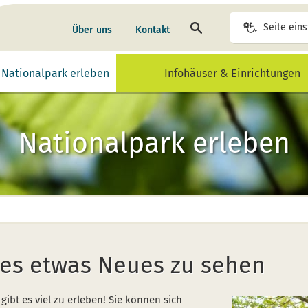
Seite
Seite eins
Über uns
Kontakt
durchsuchen
alt abspielen
Video mit Gebärdensprache für diesen Inhalt abspielen
Nationalpark erleben
Infohäuser & Einrichtungen
Nationalpark erleben
t es etwas Neues zu sehen
gibt es viel zu erleben! Sie können sich