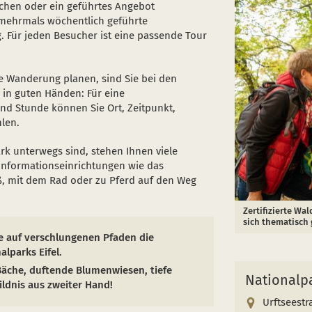
chen oder ein geführtes Angebot
mehrmals wöchentlich geführte
Für jeden Besucher ist eine passende Tour
te Wanderung planen, sind Sie bei den
in guten Händen: Für eine
d Stunde können Sie Ort, Zeitpunkt,
len.
rk unterwegs sind, stehen Ihnen viele
Informationseinrichtungen wie das
ß, mit dem Rad oder zu Pferd auf den Weg
Zertifizierte Wa
sich thematisch 
e auf verschlungenen Pfaden die
lparks Eifel.
Bäche, duftende Blumenwiesen, tiefe
Nationalpa
ldnis aus zweiter Hand!
Urftseestr