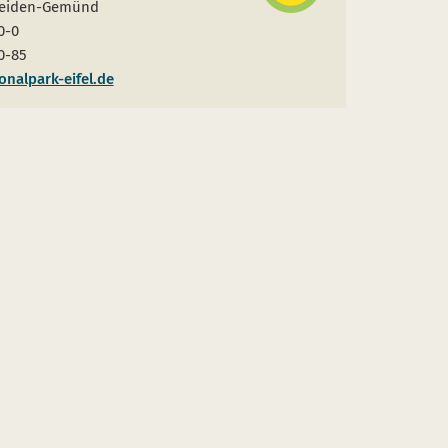
leiden-Gemünd
0-0
0-85
nalpark-eifel.de