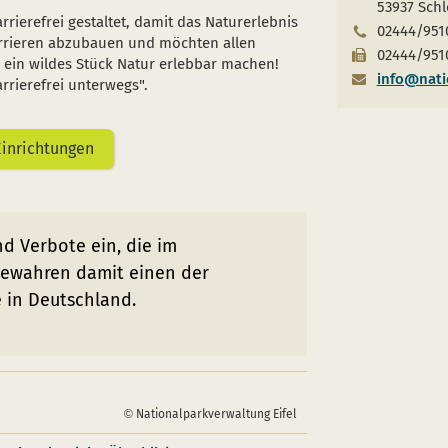
53937 Sch
rierefrei gestaltet, damit das Naturerlebnis
02444/951
Barrieren abzubauen und möchten allen
02444/951
ein wildes Stück Natur erlebbar machen!
info@natio
rrierefrei unterwegs".
Einrichtungen
nd Verbote ein, die im
 bewahren damit einen der
 in Deutschland.
Nationalparkverwaltung Eifel