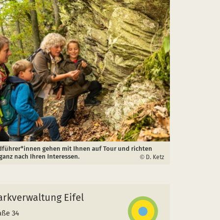
ldführer*innen gehen mit Ihnen auf Tour und richten
ganz nach Ihren Interessen.
D. Ketz
rkverwaltung Eifel
aße 34