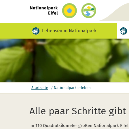
zurück
zur
Startseite
Video mit Gebärdensprache für diesen Inh
Lebensraum Nationalpark
Sie
Startseite
/
Nationalpark erleben
befinden
sich
hier:
Alle paar Schritte gib
Im 110 Quadratkilometer großen Nationalpark Eifel 