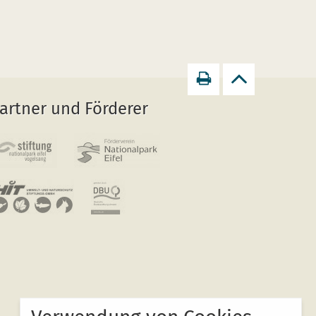
Seite
zurück
artner und Förderer
drucken
zum
Seitenanfang