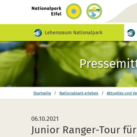
zurück
zur
Startseite
Video mit Gebärdensprache für diesen Inh
Lebensraum Nationalpark
Pressemit
Sie
Startseite
/
Nationalpark erleben
/
Aktuelles und V
befinden
sich
hier:
06.10.2021
Junior Ranger-Tour für