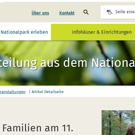
Seite
Seite eins
Über uns
Kontakt
durchsuchen
alt abspielen
Video mit Gebärdensprache für diesen Inhalt abspielen
Nationalpark erleben
Infohäuser & Einrichtungen
teilung aus dem National
eranstaltungen
/
Artikel Detailseite
 Familien am 11.