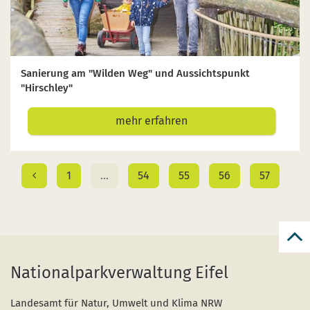
Sanierung am "Wilden Weg" und Aussichtspunkt
"Hirschley"
mehr erfahren
1
…
54
55
56
57
zur
zum
Nationalparkverwaltung Eifel
Anf
der
Seit
Landesamt für Natur, Umwelt und Klima NRW