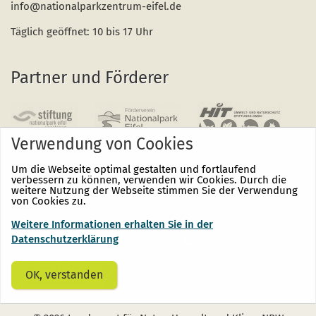
info@nationalparkzentrum-eifel.de
Täglich geöffnet: 10 bis 17 Uhr
Partner und Förderer
Verwendung von Cookies
Um die Webseite optimal gestalten und fortlaufend
verbessern zu können, verwenden wir Cookies. Durch die
weitere Nutzung der Webseite stimmen Sie der Verwendung
von Cookies zu.
Weitere Informationen erhalten Sie in der
Nationalpark
Nationalpark
Nationalpark
Eifel
Eifel
Eifel
Datenschutzerklärung
auf
auf
auf
Facebook
Instagram
Youtube
(öffnet
(öffnet
(öffnet
OK, verstanden
sich
sich
sich
in
in
in
einem
einem
einem
neuen
neuen
neuen