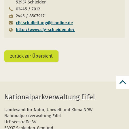
53937 Schleiden
02445 / 7012
2445 / 8507917
cfg.schulleitung@t-online.de
http://www.cfg-schleiden.de/
zurück zur Übersicht
zur
zum
Nationalparkverwaltung Eifel
Seit
Landesamt für Natur, Umwelt und Klima NRW
Nationalparkverwaltung Eifel
Urftseestraße 34
53937 Schleiden-Gemünd