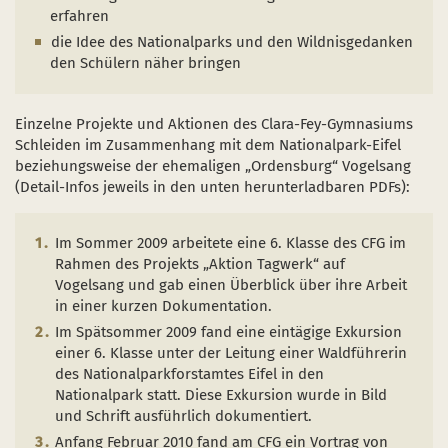
Naturentwicklung
Kinder, Jugendliche und Familien
Nationalpark-Kitas
Bücher und Karten
erfahren
die Idee des Nationalparks und den Wildnisgedanken
Absterbende Fichten machen Platz für heimische 
Schulen und Kitas
Kurzfilme
den Schülern näher bringen
Der Wolf kehrt zurück
Barrierefrei unterwegs
Afrikanische Schweinepest
Einzelne Projekte und Aktionen des Clara-Fey-Gymnasiums
Sternenpark
FAQ
Schleiden im Zusammenhang mit dem Nationalpark-Eifel
beziehungsweise der ehemaligen „Ordensburg“ Vogelsang
Erlebnisregion Nationalpark Eifel
(Detail-Infos jeweils in den unten herunterladbaren PDFs):
 in einem neuen Fenster)
et sich in einem neuen Fenster)
öffnet sich in einem neuen Fenster)
Start- und Treffpunkte
Im Sommer 2009 arbeitete eine 6. Klasse des CFG im
Rahmen des Projekts „Aktion Tagwerk“ auf
Vogelsang und gab einen Überblick über ihre Arbeit
in einer kurzen Dokumentation.
Im Spätsommer 2009 fand eine eintägige Exkursion
einer 6. Klasse unter der Leitung einer Waldführerin
des Nationalparkforstamtes Eifel in den
Nationalpark statt. Diese Exkursion wurde in Bild
und Schrift ausführlich dokumentiert.
Anfang Februar 2010 fand am CFG ein Vortrag von