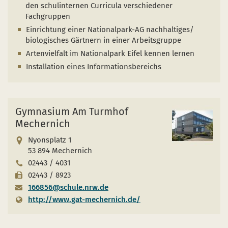
Naturentwicklung
Kinder, Jugendliche und Familien
Nationalpark-Kitas
Bücher und Karten
den schulinternen Curricula verschiedener
Fachgruppen
Absterbende Fichten machen Platz für heimische 
Schulen und Kitas
Kurzfilme
Einrichtung einer Nationalpark-AG nachhaltiges/
biologisches Gärtnern in einer Arbeitsgruppe
Der Wolf kehrt zurück
Barrierefrei unterwegs
Afrikanische Schweinepest
Artenvielfalt im Nationalpark Eifel kennen lernen
Installation eines Informationsbereichs
Sternenpark
FAQ
Erlebnisregion Nationalpark Eifel
 in einem neuen Fenster)
et sich in einem neuen Fenster)
öffnet sich in einem neuen Fenster)
Gymnasium Am Turmhof
Start- und Treffpunkte
Mechernich
Nyonsplatz 1
53 894 Mechernich
02443 / 4031
02443 / 8923
166856@schule.nrw.de
http://www.gat-mechernich.de/