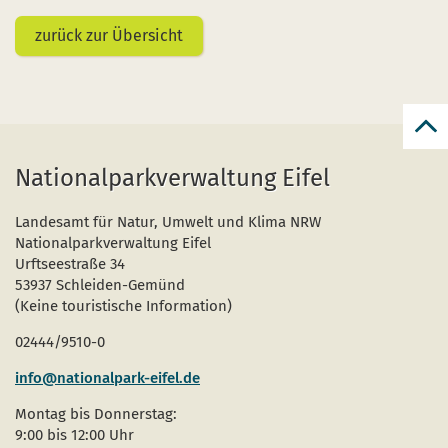
zurück zur Übersicht
zur
zum
Nationalparkverwaltung Eifel
Seit
Landesamt für Natur, Umwelt und Klima NRW
Nationalparkverwaltung Eifel
Urftseestraße 34
53937 Schleiden-Gemünd
(Keine touristische Information)
02444/9510-0
info@nationalpark-eifel.de
Montag bis Donnerstag:
9:00 bis 12:00 Uhr