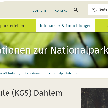
Seite
Seite
Über uns
Kontakt
durchsuchen
lpark erleben
Infohäuser & Einrichtungen
tionen zur Nationalpar
ark-Schulen
/
Informationen zur Nationalpark-Schule
ule (KGS) Dahlem