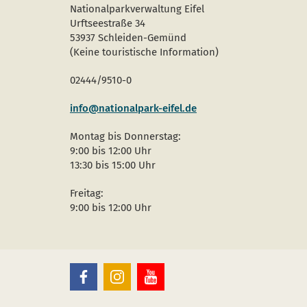
Nationalparkverwaltung Eifel
Urftseestraße 34
53937 Schleiden-Gemünd
(Keine touristische Information)
02444/9510-0
info@nationalpark-eifel.de
Montag bis Donnerstag:
9:00 bis 12:00 Uhr
13:30 bis 15:00 Uhr
Freitag:
9:00 bis 12:00 Uhr
Nationalpark
Nationalpark
Nationalpark
Eifel
Eifel
Eifel
auf
auf
auf
Facebook
Instagram
Youtube