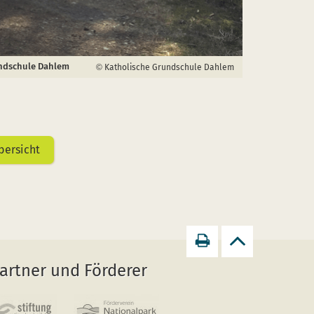
ndschule Dahlem
Katholische Grundschule Dahlem
bersicht
Seite
zurück
artner und Förderer
drucken
zum
Seitenanfang