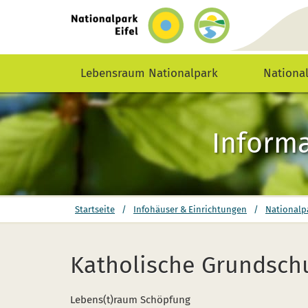
zurück
zur
Startseite
Lebensraum Nationalpark
Nationa
Informa
Sie
Startseite
/
Infohäuser & Einrichtungen
/
Nationalp
befinden
sich
hier:
Katholische Grundsch
Lebens(t)raum Schöpfung