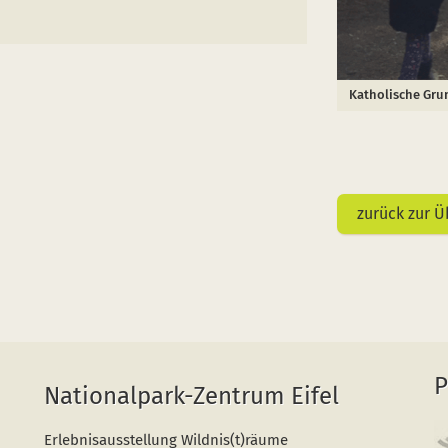
Katholische Gru
zurück zur Ü
P
Nationalpark-Zentrum Eifel
Erlebnisausstellung Wildnis(t)räume