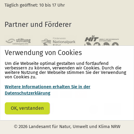
Täglich geöffnet: 10 bis 17 Uhr
Partner und Förderer
Verwendung von Cookies
Um die Webseite optimal gestalten und fortlaufend
verbessern zu können, verwenden wir Cookies. Durch die
weitere Nutzung der Webseite stimmen Sie der Verwendung
von Cookies zu.
Weitere Informationen erhalten Sie in der
Nationalpark
Nationalpark
Nationalpark
Eifel
Eifel
Eifel
Datenschutzerklärung
auf
auf
auf
Facebook
Instagram
Youtube
(öffnet
(öffnet
(öffnet
OK, verstanden
sich
sich
sich
in
in
in
einem
einem
einem
neuen
neuen
neuen
©
2026 Landesamt für Natur, Umwelt und Klima NRW
Fenster)
Fenster)
Fenster)