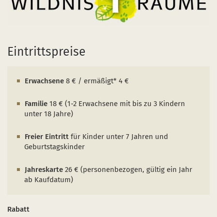
Naturentwicklung
Kinder, Jugendliche und Familien
Nationalpark-Kitas
Bücher und Karten
Absterbende Fichten machen Platz für heimische 
Schulen und Kitas
Kurzfilme
Der Wolf kehrt zurück
Barrierefrei unterwegs
Afrikanische Schweinepest
Eintrittspreise
Sternenpark
FAQ
Erwachsene
8 € / ermäßigt* 4 €
Erlebnisregion Nationalpark Eifel
 in einem neuen Fenster)
et sich in einem neuen Fenster)
öffnet sich in einem neuen Fenster)
Familie
18 € (1-2 Erwachsene mit bis zu 3 Kindern
Start- und Treffpunkte
unter 18 Jahre)
Freier Eintritt
für Kinder unter 7 Jahren und
Geburtstagskinder
Jahreskarte
26 € (personenbezogen, gültig ein Jahr
ab Kaufdatum)
Rabatt