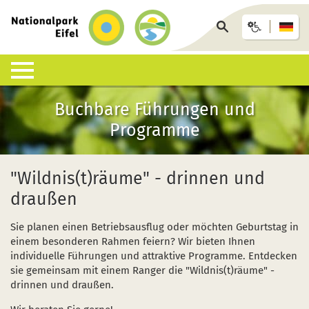
zurück
zur
Seite
Startseite
durchsuchen
Lebensraum Nationalpark
Nationalpark erleben
Infohäuser & Einrichtungen
Anreise & Unterkunft
Infothek
Buchbare Führungen und
Programme
Was ist ein Nationalpark?
Veranstaltungen
Nationalpark-Zentrum Eifel
Anreise
Pressemitteilungen
Besondere Tiere und Pflanzen
Aktuelles
Nationalpark-Tore
Nationalpark-Gastgeber
Sozioökonomisches Monitoring
"Wildnis(t)räume" - drinnen und
draußen
Artenliste
Geführte Wanderungen
Nationalpark-Infopunkte
Arrangements & Pauschalen
Downloads
Sie planen einen Betriebsausflug oder möchten Geburtstag in
Lebensräume
Auf eigene Faust
Wildniswerkstatt Düttling
GästeCard
Motorradfahrende
einem besonderen Rahmen feiern? Wir bieten Ihnen
individuelle Führungen und attraktive Programme. Entdecken
Geologie, Böden und Klima
Wandervorschläge
Natur-Erlebnis-Treff (NEsT) Jugendwaldheim
Fahrtziel Natur
Einsatz von Drohnen
sie gemeinsam mit einem Ranger die "Wildnis(t)räume" -
drinnen und draußen.
Forschung im Nationalpark
Wildnis-Trail
Nationalpark-Schulen
Fan-Artikel zum Nationalpark