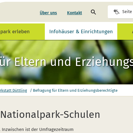
Seite
Seite
Über uns
Kontakt
durchsuchen
lpark erleben
Infohäuser & Einrichtungen
ür Eltern und Erziehung
kstatt Düttling
/
Befragung für Eltern und Erziehungsberechtigte
 Nationalpark-Schulen
. Inzwischen ist der Umfragezeitraum