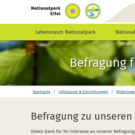
zurück
zur
Startseite
Lebensraum Nationalpark
Nationa
Befragung f
Sie
Startseite
/
Infohäuser & Einrichtungen
/
Wildniswer
befinden
sich
hier:
Befragung zu unseren
Vielen Dank für Ihr Interesse an unserer Befragung