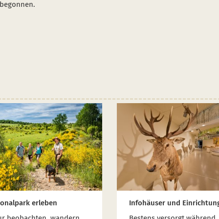
 begonnen.
ionalpark erleben
Infohäuser und Einrichtun
ur beobachten, wandern,
Bestens versorgt während