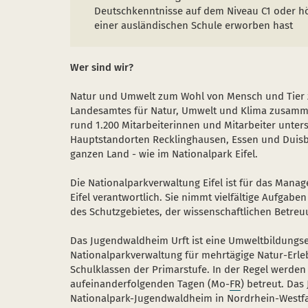
Deutschkenntnisse auf dem Niveau C1 oder h
einer ausländischen Schule erworben hast
Wer sind wir?
Natur und Umwelt zum Wohl von Mensch und Tier z
Landesamtes für Natur, Umwelt und Klima zusammen
rund 1.200 Mitarbeiterinnen und Mitarbeiter unter
Hauptstandorten Recklinghausen, Essen und Duisb
ganzen Land - wie im Nationalpark Eifel.
Die Nationalparkverwaltung Eifel ist für das Man
Eifel verantwortlich. Sie nimmt vielfältige Aufgab
des Schutzgebietes, der wissenschaftlichen Betre
Das Jugendwaldheim Urft ist eine Umweltbildungse
Nationalparkverwaltung für mehrtägige Natur-Erle
Schulklassen der Primarstufe. In der Regel werden 
aufeinanderfolgenden Tagen (Mo-
FR
) betreut. Das
Nationalpark-Jugendwaldheim in Nordrhein-Westfal