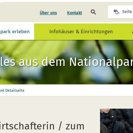
Seite
Seite
Über uns
Kontakt
durchsuchen
lpark erleben
Infohäuser & Einrichtungen
les aus dem Nationalpar
kel Detailseite
rtschafterin / zum