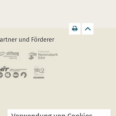
Seite
zurück
artner und Förderer
drucken
zum
Seitenanfang