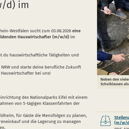
w/d) im
hein-Westfalen sucht zum 03.08.2026
eine
bildenden Hauswirtschafter (m/w/d)
im
 du hauswirtschaftliche Tätigkeiten und
NRW und starte deine berufliche Zukunft
 Hauswirtschafter bei uns!
Neben den vielen
Schulklassen als
inrichtung des Nationalparks Eifel mit einem
Rahmen von 5-tägigen Klassenfahrten der
dheim, für Gäste die Menüfolgen zu planen,
Stellen
areneinkauf und die Lagerung zu managen
(m/w/d
en.