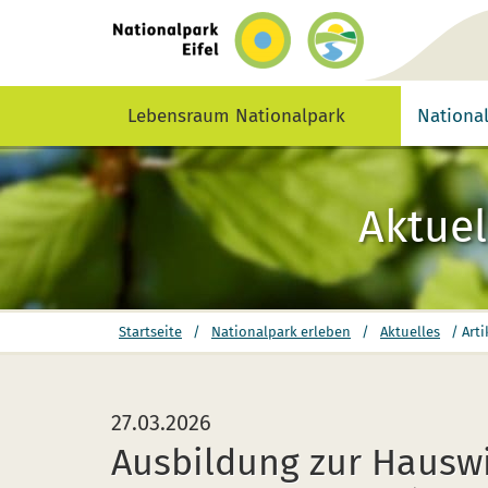
zurück
zur
Startseite
Lebensraum Nationalpark
Nationa
Aktuel
Sie
Startseite
/
Nationalpark erleben
/
Aktuelles
/
Arti
befinden
sich
hier:
27.03.2026
Ausbildung zur Hauswi