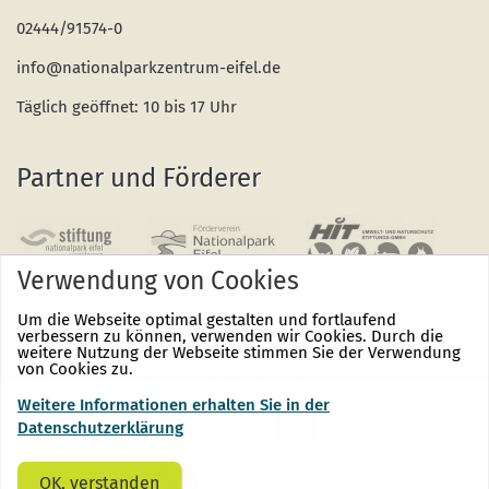
02444/91574-0
info@nationalparkzentrum-eifel.de
Täglich geöffnet: 10 bis 17 Uhr
Partner und Förderer
Verwendung von Cookies
Um die Webseite optimal gestalten und fortlaufend
verbessern zu können, verwenden wir Cookies. Durch die
weitere Nutzung der Webseite stimmen Sie der Verwendung
von Cookies zu.
Weitere Informationen erhalten Sie in der
Nationalpark
Nationalpark
Nationalpark
Eifel
Eifel
Eifel
Datenschutzerklärung
auf
auf
auf
Facebook
Instagram
Youtube
(öffnet
(öffnet
(öffnet
OK, verstanden