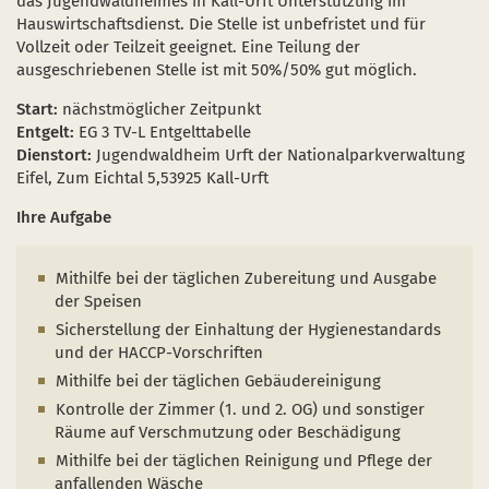
das Jugendwaldheimes in Kall-Urft Unterstützung im
Naturentwicklung
Kinder, Jugendliche und Familien
Nationalpark-Kitas
Bücher und Karten
Hauswirtschaftsdienst. Die Stelle ist unbefristet und für
Vollzeit oder Teilzeit geeignet. Eine Teilung der
Absterbende Fichten machen Platz für heimische 
Schulen und Kitas
Kurzfilme
ausgeschriebenen Stelle ist mit 50%/50% gut möglich.
Der Wolf kehrt zurück
Barrierefrei unterwegs
Afrikanische Schweinepest
Start:
nächstmöglicher Zeitpunkt
Entgelt:
EG 3 TV-L Entgelttabelle
Sternenpark
FAQ
Dienstort:
Jugendwaldheim Urft der Nationalparkverwaltung
Eifel, Zum Eichtal 5,53925 Kall-Urft
Erlebnisregion Nationalpark Eifel
 in einem neuen Fenster)
et sich in einem neuen Fenster)
öffnet sich in einem neuen Fenster)
Ihre Aufgabe
Start- und Treffpunkte
Mithilfe bei der täglichen Zubereitung und Ausgabe
der Speisen
Sicherstellung der Einhaltung der Hygienestandards
und der HACCP-Vorschriften
Mithilfe bei der täglichen Gebäudereinigung
Kontrolle der Zimmer (1. und 2. OG) und sonstiger
Räume auf Verschmutzung oder Beschädigung
Mithilfe bei der täglichen Reinigung und Pflege der
anfallenden Wäsche