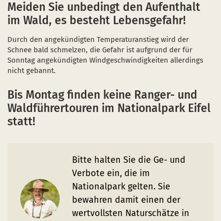
Naturentwicklung
Kinder, Jugendliche und Familien
Nationalpark-Kitas
Bücher und Karten
Meiden Sie unbedingt den Aufenthalt
im Wald, es besteht Lebensgefahr!
Absterbende Fichten machen Platz für heimische 
Schulen und Kitas
Kurzfilme
Durch den angekündigten Temperaturanstieg wird der
Der Wolf kehrt zurück
Barrierefrei unterwegs
Afrikanische Schweinepest
Schnee bald schmelzen, die Gefahr ist aufgrund der für
Sonntag angekündigten Windgeschwindigkeiten allerdings
Sternenpark
FAQ
nicht gebannt.
Erlebnisregion Nationalpark Eifel
Bis Montag finden keine Ranger- und
 in einem neuen Fenster)
et sich in einem neuen Fenster)
öffnet sich in einem neuen Fenster)
Waldführertouren im Nationalpark Eifel
Start- und Treffpunkte
statt!
Bitte halten Sie die Ge- und
Verbote ein, die im
Nationalpark gelten. Sie
bewahren damit einen der
wertvollsten Naturschätze in