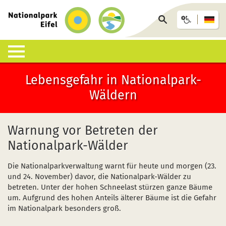
zurück
zur
Seite
Startseite
durchsuchen
Lebensgefahr in Nationalpark-
Lebensraum Nationalpark
Nationalpark erleben
Infohäuser & Einrichtungen
Anreise & Unterkunft
Infothek
Wäldern
Was ist ein Nationalpark?
Veranstaltungen
Nationalpark-Zentrum Eifel
Anreise
Pressemitteilungen
Besondere Tiere und Pflanzen
Aktuelles
Nationalpark-Tore
Nationalpark-Gastgeber
Sozioökonomisches Monitoring
Warnung vor Betreten der
Nationalpark-Wälder
Artenliste
Geführte Wanderungen
Nationalpark-Infopunkte
Arrangements & Pauschalen
Downloads
Die Nationalparkverwaltung warnt für heute und morgen (23.
Lebensräume
Auf eigene Faust
Wildniswerkstatt Düttling
GästeCard
Motorradfahrende
und 24. November) davor, die Nationalpark-Wälder zu
betreten. Unter der hohen Schneelast stürzen ganze Bäume
Geologie, Böden und Klima
Wandervorschläge
Natur-Erlebnis-Treff (NEsT) Jugendwaldheim
Fahrtziel Natur
Einsatz von Drohnen
um. Aufgrund des hohen Anteils älterer Bäume ist die Gefahr
im Nationalpark besonders groß.
Forschung im Nationalpark
Wildnis-Trail
Nationalpark-Schulen
Fan-Artikel zum Nationalpark