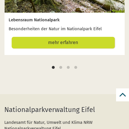
Lebensraum Nationalpark
Besonderheiten der Natur im Nationalpark Eifel
mehr erfahren
zur
zum
Nationalparkverwaltung Eifel
Seit
Landesamt für Natur, Umwelt und Klima NRW
Nationalparkverwaltung Eifel