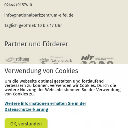
02444/91574-0
info@nationalparkzentrum-eifel.de
Täglich geöffnet: 10 bis 17 Uhr
Partner und Förderer
Verwendung von Cookies
Um die Webseite optimal gestalten und fortlaufend
verbessern zu können, verwenden wir Cookies. Durch die
weitere Nutzung der Webseite stimmen Sie der Verwendung
von Cookies zu.
Weitere Informationen erhalten Sie in der
Nationalpark
Nationalpark
Nationalpark
Eifel
Eifel
Eifel
Datenschutzerklärung
auf
auf
auf
Facebook
Instagram
Youtube
(öffnet
(öffnet
(öffnet
OK, verstanden
sich
sich
sich