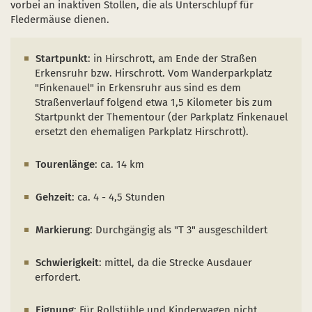
vorbei an inaktiven Stollen, die als Unterschlupf für
Naturentwicklung
Kinder, Jugendliche und Familien
Nationalpark-Kitas
Bücher und Karten
Fledermäuse dienen.
Absterbende Fichten machen Platz für heimische 
Schulen und Kitas
Kurzfilme
Startpunkt
: in Hirschrott, am Ende der Straßen
Der Wolf kehrt zurück
Barrierefrei unterwegs
Afrikanische Schweinepest
Erkensruhr bzw. Hirschrott. Vom Wanderparkplatz
"Finkenauel" in Erkensruhr aus sind es dem
Sternenpark
FAQ
Straßenverlauf folgend etwa 1,5 Kilometer bis zum
Startpunkt der Thementour (der Parkplatz Finkenauel
Erlebnisregion Nationalpark Eifel
ersetzt den ehemaligen Parkplatz Hirschrott).
 in einem neuen Fenster)
et sich in einem neuen Fenster)
öffnet sich in einem neuen Fenster)
Start- und Treffpunkte
Tourenlänge
: ca. 14 km
Gehzeit
: ca. 4 - 4,5 Stunden
Markierung
: Durchgängig als "T 3" ausgeschildert
Schwierigkeit
: mittel, da die Strecke Ausdauer
erfordert.
Eignung
: Für Rollstühle und Kinderwagen nicht