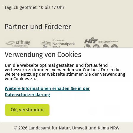
Täglich geöffnet: 10 bis 17 Uhr
Partner und Förderer
Verwendung von Cookies
Um die Webseite optimal gestalten und fortlaufend
verbessern zu können, verwenden wir Cookies. Durch die
weitere Nutzung der Webseite stimmen Sie der Verwendung
von Cookies zu.
Weitere Informationen erhalten Sie in der
Nationalpark
Nationalpark
Nationalpark
Eifel
Eifel
Eifel
Datenschutzerklärung
auf
auf
auf
Facebook
Instagram
Youtube
(öffnet
(öffnet
(öffnet
OK, verstanden
sich
sich
sich
in
in
in
einem
einem
einem
neuen
neuen
neuen
©
2026 Landesamt für Natur, Umwelt und Klima NRW
Fenster)
Fenster)
Fenster)