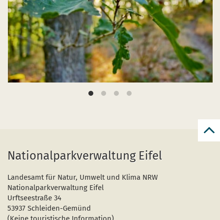
zur
zum
Nationalparkverwaltung Eifel
Seit
Landesamt für Natur, Umwelt und Klima NRW
Nationalparkverwaltung Eifel
Urftseestraße 34
53937 Schleiden-Gemünd
(Keine touristische Information)