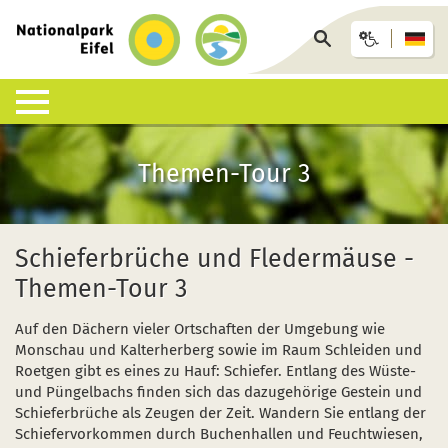
zurück
zur
Seite
Startseite
durchsuchen
Lebensraum Nationalpark
Nationalpark erleben
Infohäuser & Einrichtungen
Anreise & Unterkunft
Infothek
Themen-Tour 3
Was ist ein Nationalpark?
Veranstaltungen
Nationalpark-Zentrum Eifel
Anreise
Pressemitteilungen
Besondere Tiere und Pflanzen
Aktuelles
Nationalpark-Tore
Nationalpark-Gastgeber
Sozioökonomisches Monitoring
Schieferbrüche und Fledermäuse -
Themen-Tour 3
Artenliste
Geführte Wanderungen
Nationalpark-Infopunkte
Arrangements & Pauschalen
Downloads
Auf den Dächern vieler Ortschaften der Umgebung wie
Lebensräume
Auf eigene Faust
Wildniswerkstatt Düttling
GästeCard
Motorradfahrende
Monschau und Kalterherberg sowie im Raum Schleiden und
Roetgen gibt es eines zu Hauf: Schiefer. Entlang des Wüste-
Geologie, Böden und Klima
Wandervorschläge
Natur-Erlebnis-Treff (NEsT) Jugendwaldheim
Fahrtziel Natur
Einsatz von Drohnen
und Püngelbachs finden sich das dazugehörige Gestein und
Schieferbrüche als Zeugen der Zeit. Wandern Sie entlang der
Forschung im Nationalpark
Wildnis-Trail
Nationalpark-Schulen
Fan-Artikel zum Nationalpark
Schiefervorkommen durch Buchenhallen und Feuchtwiesen,