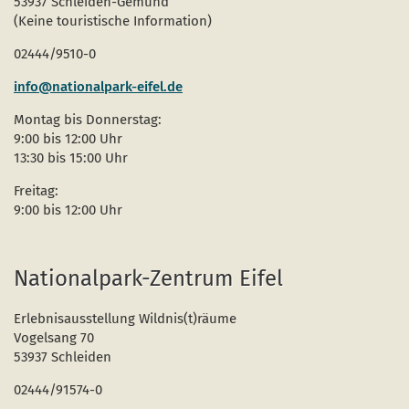
53937 Schleiden-Gemünd
Naturentwicklung
Kinder, Jugendliche und Familien
Nationalpark-Kitas
Bücher und Karten
(Keine touristische Information)
Absterbende Fichten machen Platz für heimische 
Schulen und Kitas
Kurzfilme
02444/9510-0
Der Wolf kehrt zurück
Barrierefrei unterwegs
Afrikanische Schweinepest
info@nationalpark-eifel.de
Montag bis Donnerstag:
Sternenpark
FAQ
9:00 bis 12:00 Uhr
13:30 bis 15:00 Uhr
Erlebnisregion Nationalpark Eifel
 in einem neuen Fenster)
et sich in einem neuen Fenster)
öffnet sich in einem neuen Fenster)
Freitag:
Start- und Treffpunkte
9:00 bis 12:00 Uhr
Nationalpark-Zentrum Eifel
Erlebnisausstellung Wildnis(t)räume
Vogelsang 70
53937 Schleiden
02444/91574-0