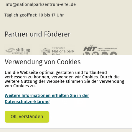
info@nationalparkzentrum-eifel.de
Täglich geöffnet: 10 bis 17 Uhr
Partner und Förderer
Verwendung von Cookies
Um die Webseite optimal gestalten und fortlaufend
verbessern zu können, verwenden wir Cookies. Durch die
weitere Nutzung der Webseite stimmen Sie der Verwendung
von Cookies zu.
Weitere Informationen erhalten Sie in der
Nationalpark
Nationalpark
Nationalpark
Eifel
Eifel
Eifel
Datenschutzerklärung
auf
auf
auf
Facebook
Instagram
Youtube
(öffnet
(öffnet
(öffnet
OK, verstanden
sich
sich
sich
in
in
in
einem
einem
einem