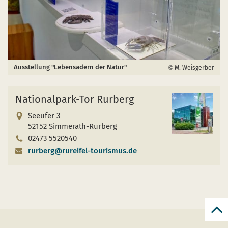
Ausstellung "Lebensadern der Natur"
M. Weisgerber
Nationalpark-Tor Rurberg
Seeufer 3
52152 Simmerath-Rurberg
02473 5520540
rurberg@rureifel-tourismus.de
zur
zum