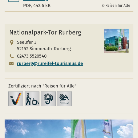
PDF, 443.6 kB
Reisen für Alle
Nationalpark-Tor Rurberg
Seeufer 3
52152 Simmerath-Rurberg
02473 5520540
rurberg@rureifel-tourismus.de
Zertifiziert nach "Reisen für Alle"
Barrierefreiheit
barrierefrei
barrierefrei
barrierefrei
geprüft
für
für
für
Menschen
Menschen
gehörlose
mit
mit
Menschen
Gehbehinderung
Hörbehinderung