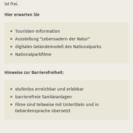
Naturentwicklung
Kinder, Jugendliche und Familien
Nationalpark-Kitas
Bücher und Karten
ist frei.
Hier erwarten Sie
Absterbende Fichten machen Platz für heimische 
Schulen und Kitas
Kurzfilme
Der Wolf kehrt zurück
Barrierefrei unterwegs
Afrikanische Schweinepest
Touristen-Information
Ausstellung "Lebensadern der Natur"
Sternenpark
FAQ
digitales Geländemodell des Nationalparks
Erlebnisregion Nationalpark Eifel
Nationalparkfilme
 in einem neuen Fenster)
et sich in einem neuen Fenster)
öffnet sich in einem neuen Fenster)
Start- und Treffpunkte
Hinweise zur Barrierefreiheit:
stufenlos erreichbar und erlebbar
barrierefreie Sanitäranlagen
Filme sind teilweise mit Untertiteln und in
Gebärdensprache übersetzt