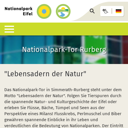
zurück
zur
Seite
Startseite
durchsuchen
Lebensraum Nationalpark
Nationalpark erleben
Infohäuser & Einrichtungen
Anreise & Unterkunft
Infothek
Nationalpark-Tor Rurberg
Was ist ein Nationalpark?
Veranstaltungen
Nationalpark-Zentrum Eifel
Anreise
Pressemitteilungen
Besondere Tiere und Pflanzen
Aktuelles
Nationalpark-Tore
Nationalpark-Gastgeber
Sozioökonomisches Monitoring
"Lebensadern der Natur"
Artenliste
Geführte Wanderungen
Nationalpark-Infopunkte
Arrangements & Pauschalen
Downloads
Das Nationalpark-Tor in Simmerath-Rurberg steht unter dem
Lebensräume
Auf eigene Faust
Wildniswerkstatt Düttling
GästeCard
Motorradfahrende
Motto "Lebensadern der Natur". Folgen Sie Tierspuren durch
die spannende Natur- und Kulturgeschichte der Eifel oder
Geologie, Böden und Klima
Wandervorschläge
Natur-Erlebnis-Treff (NEsT) Jugendwaldheim
Fahrtziel Natur
Einsatz von Drohnen
erleben Sie Flüsse, Bäche, Tümpel und Seen aus der
Perspektive eines Milans! Flusskrebs, Perlmuschel und Biber
Forschung im Nationalpark
Wildnis-Trail
Nationalpark-Schulen
Fan-Artikel zum Nationalpark
gewähren spannende Einblicke in ihr Leben und
verdeutlichen die Bedeutung von Nationalparken. Der Eintritt