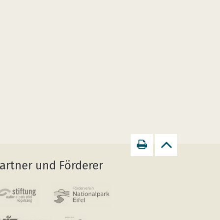
Seite
zurück
artner und Förderer
drucken
zum
Seitenanfang