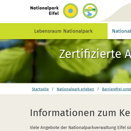
zurück
zur
Startseite
Lebensraum Nationalpark
Nationa
Zertifizierte
Sie
Startseite
/
Nationalpark erleben
/
Barrierefrei unt
befinden
sich
hier:
Informationen zum K
Viele Angebote der Nationalparkverwaltung Eifel sind