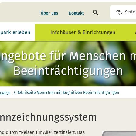
Seite
Seite
Über uns
Kontakt
durchsuchen
lpark erleben
Infohäuser & Einrichtungen
 Angebote für Menschen 
Beeinträchtigungen
erwegs
/
Detailseite Menschen mit kognitiven Beeinträchtigungen
ennzeichnungssystem
 durch "Reisen für Alle" zertifiziert. Das