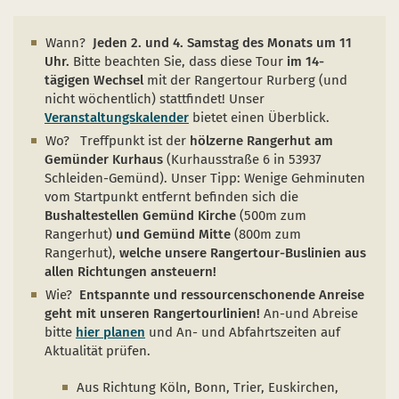
Naturentwicklung
Kinder, Jugendliche und Familien
Nationalpark-Kitas
Bücher und Karten
Wann?
Jeden 2. und 4. Samstag des Monats um 11
Absterbende Fichten machen Platz für heimische 
Schulen und Kitas
Kurzfilme
Uhr.
Bitte beachten Sie, dass diese Tour
im 14-
tägigen Wechsel
mit der Rangertour Rurberg (und
Der Wolf kehrt zurück
Barrierefrei unterwegs
Afrikanische Schweinepest
nicht wöchentlich) stattfindet! Unser
Veranstaltungskalender
bietet einen Überblick.
Sternenpark
FAQ
Wo? Treffpunkt ist der
hölzerne Rangerhut am
Erlebnisregion Nationalpark Eifel
Gemünder Kurhaus
(Kurhausstraße 6 in 53937
 in einem neuen Fenster)
et sich in einem neuen Fenster)
öffnet sich in einem neuen Fenster)
Schleiden-Gemünd). Unser Tipp: Wenige Gehminuten
Start- und Treffpunkte
vom Startpunkt entfernt befinden sich die
Bushaltestellen Gemünd Kirche
(500m zum
Rangerhut)
und Gemünd Mitte
(800m zum
Rangerhut),
welche unsere Rangertour-Buslinien aus
allen Richtungen ansteuern!
Wie?
Entspannte und ressourcenschonende Anreise
geht mit unseren
Rangertourlinien!
An-und Abreise
bitte
hier planen
und An- und Abfahrtszeiten auf
Aktualität prüfen.
Aus Richtung Köln, Bonn, Trier, Euskirchen,