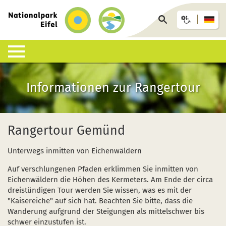
zurück
zur
Seite
Startseite
durchsuchen
Lebensraum Nationalpark
Nationalpark erleben
Infohäuser & Einrichtungen
Anreise & Unterkunft
Infothek
Informationen zur Rangertour
Was ist ein Nationalpark?
Veranstaltungen
Nationalpark-Zentrum Eifel
Anreise
Pressemitteilungen
Besondere Tiere und Pflanzen
Aktuelles
Nationalpark-Tore
Nationalpark-Gastgeber
Sozioökonomisches Monitoring
Rangertour Gemünd
Artenliste
Geführte Wanderungen
Nationalpark-Infopunkte
Arrangements & Pauschalen
Downloads
Unterwegs inmitten von Eichenwäldern
Lebensräume
Auf eigene Faust
Wildniswerkstatt Düttling
GästeCard
Motorradfahrende
Auf verschlungenen Pfaden erklimmen Sie inmitten von
Eichenwäldern die Höhen des Kermeters. Am Ende der circa
Geologie, Böden und Klima
Wandervorschläge
Natur-Erlebnis-Treff (NEsT) Jugendwaldheim
Fahrtziel Natur
Einsatz von Drohnen
dreistündigen Tour werden Sie wissen, was es mit der
"Kaisereiche" auf sich hat. Beachten Sie bitte, dass die
Forschung im Nationalpark
Wildnis-Trail
Nationalpark-Schulen
Fan-Artikel zum Nationalpark
Wanderung aufgrund der Steigungen als mittelschwer bis
schwer einzustufen ist.