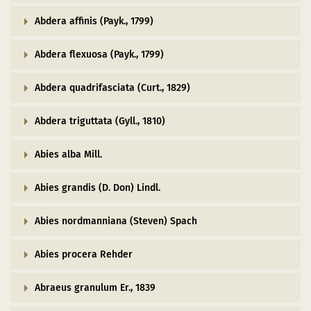
Naturentwicklung
Kinder, Jugendliche und Familien
Nationalpark-Kitas
Bücher und Karten
Abdera affinis (Payk., 1799)
Absterbende Fichten machen Platz für heimische 
Schulen und Kitas
Kurzfilme
Abdera flexuosa (Payk., 1799)
Der Wolf kehrt zurück
Barrierefrei unterwegs
Afrikanische Schweinepest
Abdera quadrifasciata (Curt., 1829)
Sternenpark
FAQ
Erlebnisregion Nationalpark Eifel
Abdera triguttata (Gyll., 1810)
 in einem neuen Fenster)
et sich in einem neuen Fenster)
öffnet sich in einem neuen Fenster)
Start- und Treffpunkte
Abies alba Mill.
Abies grandis (D. Don) Lindl.
Abies nordmanniana (Steven) Spach
Abies procera Rehder
Abraeus granulum Er., 1839