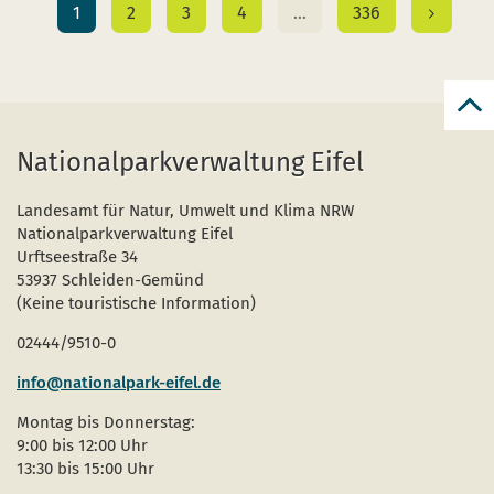
1
2
3
4
…
336
zur
zum
Nationalparkverwaltung Eifel
Seit
Landesamt für Natur, Umwelt und Klima NRW
Nationalparkverwaltung Eifel
Urftseestraße 34
53937 Schleiden-Gemünd
(Keine touristische Information)
02444/9510-0
info@nationalpark-eifel.de
Montag bis Donnerstag:
9:00 bis 12:00 Uhr
13:30 bis 15:00 Uhr