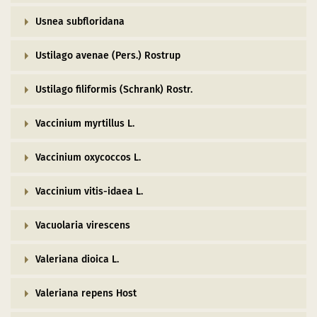
Naturentwicklung
Kinder, Jugendliche und Familien
Nationalpark-Kitas
Bücher und Karten
Usnea subfloridana
Absterbende Fichten machen Platz für heimische 
Schulen und Kitas
Kurzfilme
Ustilago avenae (Pers.) Rostrup
Der Wolf kehrt zurück
Barrierefrei unterwegs
Afrikanische Schweinepest
Ustilago filiformis (Schrank) Rostr.
Sternenpark
FAQ
Erlebnisregion Nationalpark Eifel
Vaccinium myrtillus L.
 in einem neuen Fenster)
et sich in einem neuen Fenster)
öffnet sich in einem neuen Fenster)
Start- und Treffpunkte
Vaccinium oxycoccos L.
Vaccinium vitis-idaea L.
Vacuolaria virescens
Valeriana dioica L.
Valeriana repens Host