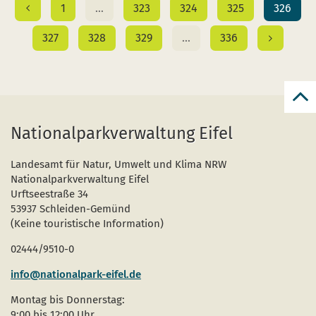
1
…
323
324
325
326
327
328
329
…
336
zur
zum
Nationalparkverwaltung Eifel
Seit
Landesamt für Natur, Umwelt und Klima NRW
Nationalparkverwaltung Eifel
Urftseestraße 34
53937 Schleiden-Gemünd
(Keine touristische Information)
02444/9510-0
info@nationalpark-eifel.de
Montag bis Donnerstag:
9:00 bis 12:00 Uhr